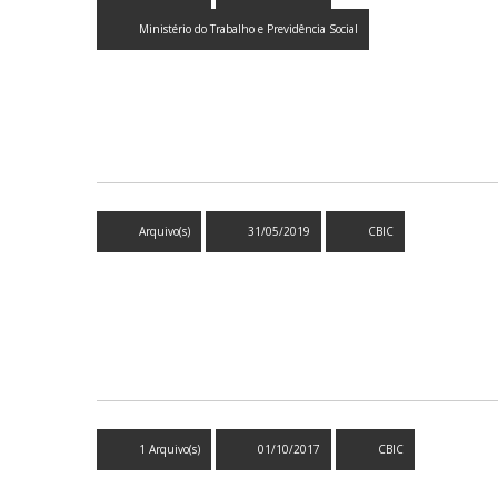
Ministério do Trabalho e Previdência Social
Arquivo(s)
31/05/2019
CBIC
1 Arquivo(s)
01/10/2017
CBIC