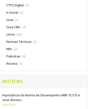
CTPS Digital
(1)
e-Social
(2)
Guia
(1)
Guia CBIC
(3)
Livros
(30)
Normas Técnicas
(5)
NRs
(2)
Palestras
(4)
Revista
(1)
NOTÍCIAS
Importância da Norma de Desempenho NBR 15.575 e
seus desafios.
Leia mais