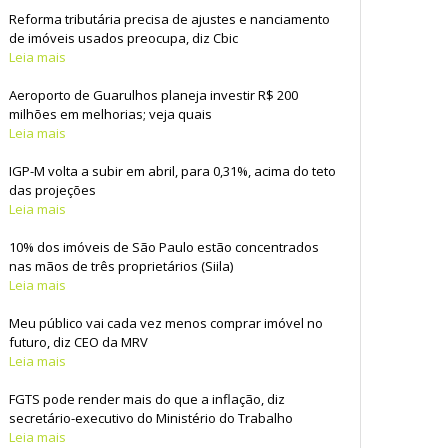
Reforma tributária precisa de ajustes e financiamento
de imóveis usados preocupa, diz Cbic
Leia mais
Aeroporto de Guarulhos planeja investir R$ 200
milhões em melhorias; veja quais
Leia mais
IGP-M volta a subir em abril, para 0,31%, acima do teto
das projeções
Leia mais
10% dos imóveis de São Paulo estão concentrados
nas mãos de três proprietários (Siila)
Leia mais
Meu público vai cada vez menos comprar imóvel no
futuro, diz CEO da MRV
Leia mais
FGTS pode render mais do que a inflação, diz
secretário-executivo do Ministério do Trabalho
Leia mais