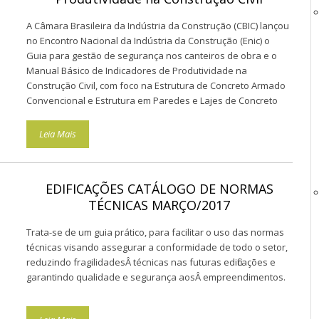
A Câmara Brasileira da Indústria da Construção (CBIC) lançou
no Encontro Nacional da Indústria da Construção (Enic) o
Guia para gestão de segurança nos canteiros de obra e o
Manual Básico de Indicadores de Produtividade na
Construção Civil, com foco na Estrutura de Concreto Armado
Convencional e Estrutura em Paredes e Lajes de Concreto
Moldadas com Uso de FÃ´rma de Alumínio.
Leia Mais
EDIFICAÇÕES CATÁLOGO DE NORMAS
TÉCNICAS MARÇO/2017
Trata-se de um guia prático, para facilitar o uso das normas
técnicas visando assegurar a conformidade de todo o setor,
reduzindo fragilidadesÂ técnicas nas futuras edificações e
garantindo qualidade e segurança aosÂ empreendimentos.