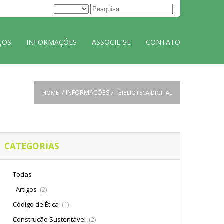
ÇOS
INFORMAÇÕES
ASSOCIE-SE
CONTATO
/
INFORMAÇÕES /
HOME
BIBLIOTECA DIGITAL
CATEGORIAS
Todas
Artigos
(2)
Código de Ética
(1)
Construção Sustentável
(2)