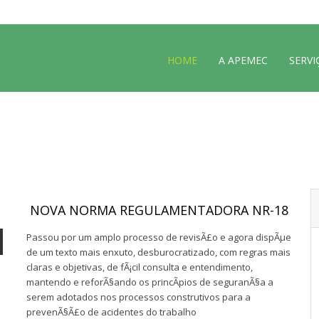
HOME
A APEMEC
SERVI
NOVA NORMA REGULAMENTADORA NR-18
Passou por um amplo processo de revisÃ£o e agora dispÃµe
de um texto mais enxuto, desburocratizado, com regras mais
claras e objetivas, de fÃ¡cil consulta e entendimento,
mantendo e reforÃ§ando os princÃ­pios de seguranÃ§a a
serem adotados nos processos construtivos para a
prevenÃ§Ã£o de acidentes do trabalho