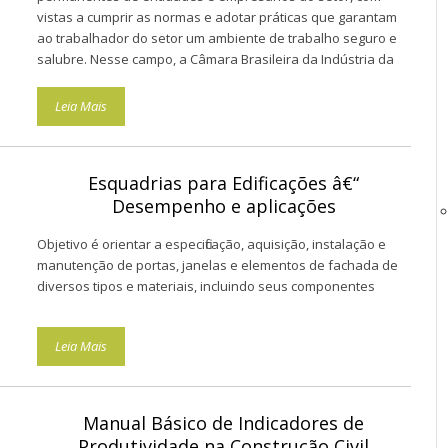
vistas a cumprir as normas e adotar práticas que garantam
ao trabalhador do setor um ambiente de trabalho seguro e
salubre. Nesse campo, a Câmara Brasileira da Indústria da
Construção (CBIC) tem envidado esforços para propor
práticas que favoreçam esse objetivo, enraizando cada vez
Leia Mais
mais a cultura de cuidado e respeito ao trabalhador, e coloca
Ã disposição do setor o Guia para Gestão de Segurança nos
Canteiros de Obras.
Esquadrias para Edificações â€“
Desempenho e aplicações
Objetivo é orientar a especificação, aquisição, instalação e
manutenção de portas, janelas e elementos de fachada de
diversos tipos e materiais, incluindo seus componentes
Leia Mais
Manual Básico de Indicadores de
Produtividade na Construção Civil