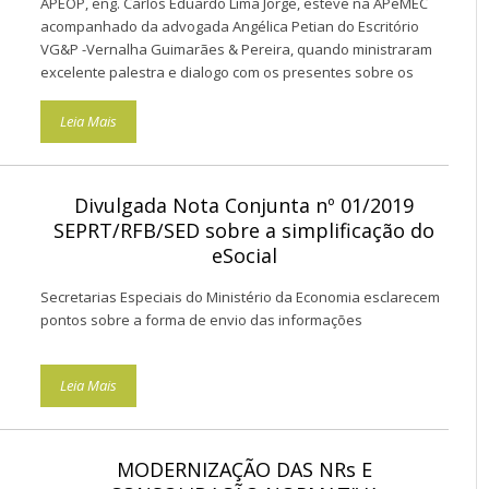
APEOP, eng. Carlos Eduardo Lima Jorge, esteve na APeMEC
acompanhado da advogada Angélica Petian do Escritório
VG&P -Vernalha Guimarães & Pereira, quando ministraram
excelente palestra e dialogo com os presentes sobre os
aspectos positivos e negativos do projeto da Lei de licitações
que já teve seu texto base aprovado pela câmara de
Leia Mais
deputados.
Divulgada Nota Conjunta nº 01/2019
SEPRT/RFB/SED sobre a simplificação do
eSocial
Secretarias Especiais do Ministério da Economia esclarecem
pontos sobre a forma de envio das informações
Leia Mais
MODERNIZAÇÃO DAS NRs E