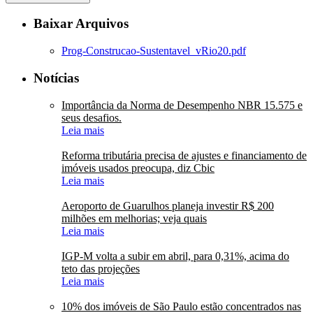
Baixar Arquivos
Prog-Construcao-Sustentavel_vRio20.pdf
Notícias
Importância da Norma de Desempenho NBR 15.575 e
seus desafios.
Leia mais
Reforma tributária precisa de ajustes e financiamento de
imóveis usados preocupa, diz Cbic
Leia mais
Aeroporto de Guarulhos planeja investir R$ 200
milhões em melhorias; veja quais
Leia mais
IGP-M volta a subir em abril, para 0,31%, acima do
teto das projeções
Leia mais
10% dos imóveis de São Paulo estão concentrados nas