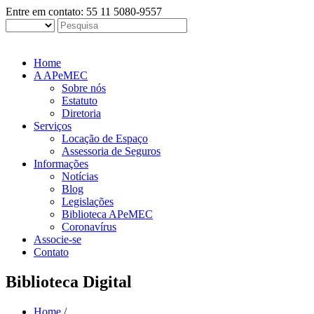
Entre em contato: 55 11 5080-9557
Home
A APeMEC
Sobre nós
Estatuto
Diretoria
Serviços
Locação de Espaço
Assessoria de Seguros
Informações
Notícias
Blog
Legislações
Biblioteca APeMEC
Coronavírus
Associe-se
Contato
Biblioteca Digital
Home
/