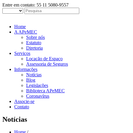
Entre em contato: 55 11 5080-9557
Home
A APeMEC
Sobre nós
Estatuto
Diretoria
Serviços
Locação de Espaço
Assessoria de Seguros
Informações
Notícias
Blog
Legislações
Biblioteca APeMEC
Coronavírus
Associe-se
Contato
Notícias
Home
/