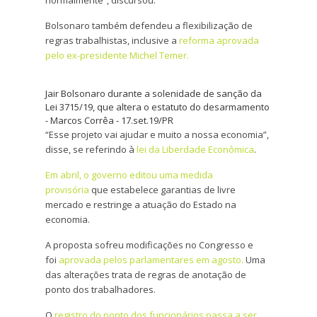
normalmente”, discursou.
Bolsonaro também defendeu a flexibilização de
regras trabalhistas, inclusive a
reforma aprovada
pelo ex-presidente Michel Temer.
Jair Bolsonaro durante a solenidade de sanção da
Lei 3715/19, que altera o estatuto do desarmamento
-
Marcos Corrêa - 17.set.19/PR
“Esse projeto vai ajudar e muito a nossa economia”,
disse, se referindo à
lei da Liberdade Econômica
.
Em abril, o governo editou uma medida
provisória
que estabelece garantias de livre
mercado e restringe a atuação do Estado na
economia.
A proposta sofreu modificações no Congresso e
foi
aprovada pelos parlamentares em agosto.
Uma
das alterações trata de regras de anotação de
ponto dos trabalhadores.
O
registro do ponto dos funcionários passa a ser