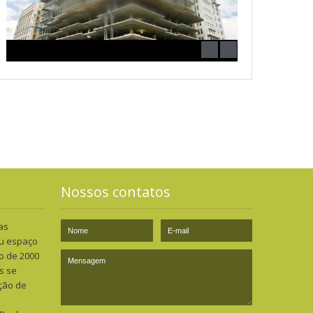
Nossos contatos
as
eu espaço
o de 2000
s se
ção de