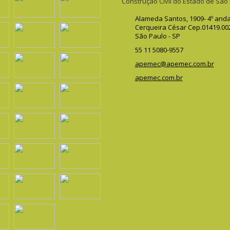
Construção Civil do Estado de São
Alameda Santos, 1909- 4º and
Cerqueira César Cep.01419.00
São Paulo - SP
55 11 5080-9557
apemec@apemec.com.br
apemec.com.br