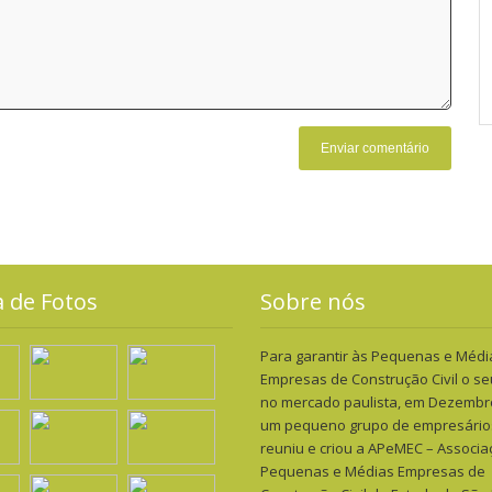
a de Fotos
Sobre nós
Para garantir às Pequenas e Médi
Empresas de Construção Civil o s
no mercado paulista, em Dezembr
um pequeno grupo de empresário
reuniu e criou a APeMEC – Associa
Pequenas e Médias Empresas de