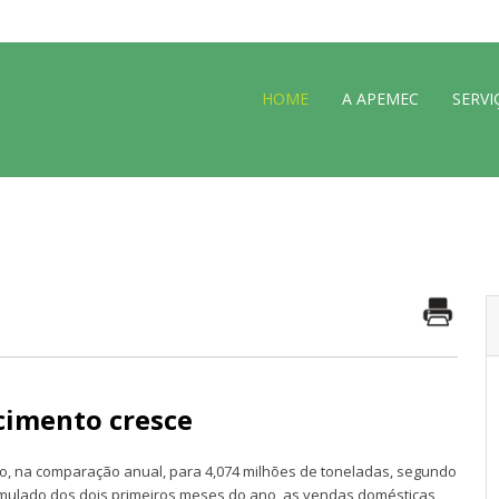
HOME
A APEMEC
SERVI
cimento cresce
o, na comparação anual, para 4,074 milhões de toneladas, segundo
cumulado dos dois primeiros meses do ano, as vendas domésticas