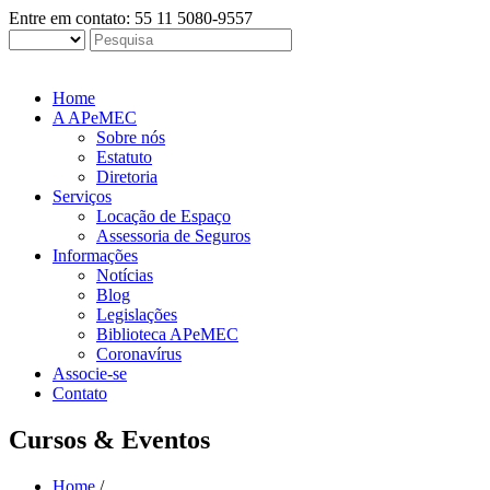
Entre em contato: 55 11 5080-9557
Home
A APeMEC
Sobre nós
Estatuto
Diretoria
Serviços
Locação de Espaço
Assessoria de Seguros
Informações
Notícias
Blog
Legislações
Biblioteca APeMEC
Coronavírus
Associe-se
Contato
Cursos & Eventos
Home
/